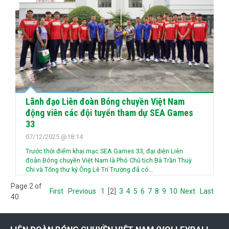
Lãnh đạo Liên đoàn Bóng chuyền Việt Nam
động viên các đội tuyển tham dự SEA Games
33
07/12/2025 @18:14
Trước thời điểm khai mạc SEA Games 33, đại diện Liên
đoàn Bóng chuyền Việt Nam là Phó Chủ tịch Bà Trần Thuỳ
Chi và Tổng thư ký Ông Lê Trí Trường đã có...
Page 2 of
First
Previous
1
[2]
3
4
5
6
7
8
9
10
Next
Last
40