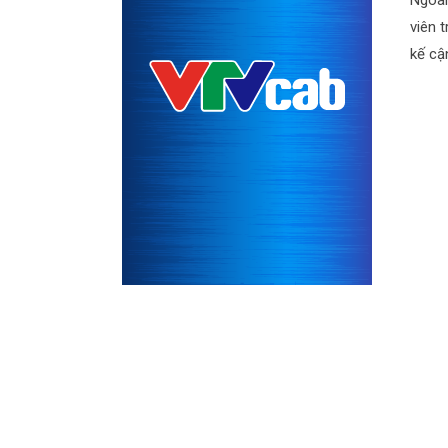
Ngoài
viên 
kế cậ