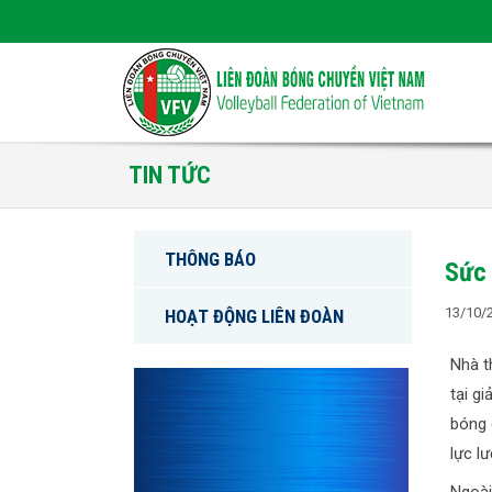
TIN TỨC
THÔNG BÁO
Sức 
13/10/
HOẠT ĐỘNG LIÊN ĐOÀN
Nhà t
tại g
bóng 
lực l