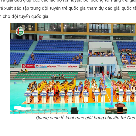
 ra giải đấu giúp các câu lạc bộ rèn luyện, bồi dưỡng tài năng trẻ,
trẻ xuất sắc tập trung đội tuyển trẻ quốc gia tham dự các giải quốc 
n cho đội tuyển quốc gia.
Quang cảnh lễ khai mạc giải bóng chuyền trẻ Cúp