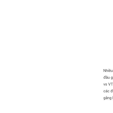
Nhiều
đầu g
vs VT
các đ
gắng 