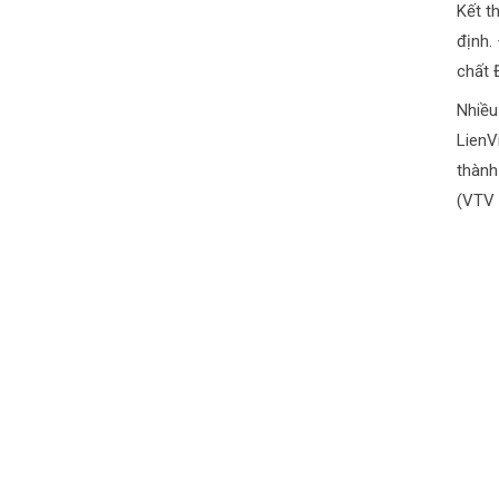
Kết t
định.
chất 
Nhiều
LienV
thành
(VTV 