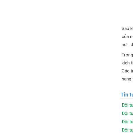
Sau k
của n
nữ... 
Trong
kịch 
Các t
hạng 
Tin t
Đội t
Đội t
Đội t
Đội t