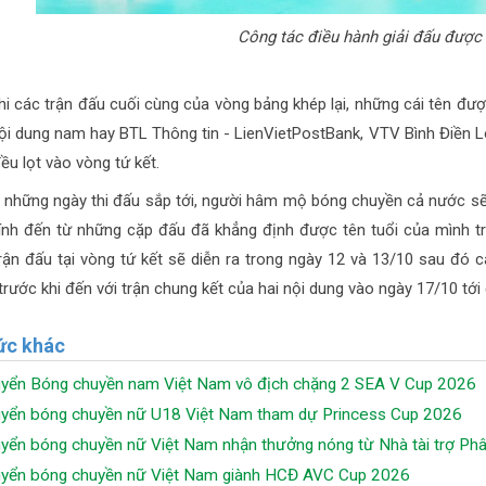
Công tác điều hành giải đấu được
hi các trận đấu cuối cùng của vòng bảng khép lại, những cái tên đ
ội dung nam hay BTL Thông tin - LienVietPostBank, VTV Bình Điền 
đều lọt vào vòng tứ kết.
 những ngày thi đấu sắp tới, người hâm mộ bóng chuyền cả nước sẽ
tính đến từ những cặp đấu đã khẳng định được tên tuổi của mình tro
rận đấu tại vòng tứ kết sẽ diễn ra trong ngày 12 và 13/10 sau đó c
trước khi đến với trận chung kết của hai nội dung vào ngày 17/10 tới 
ức khác
uyển Bóng chuyền nam Việt Nam vô địch chặng 2 SEA V Cup 2026
uyển bóng chuyền nữ U18 Việt Nam tham dự Princess Cup 2026
uyển bóng chuyền nữ Việt Nam nhận thưởng nóng từ Nhà tài trợ P
uyển bóng chuyền nữ Việt Nam giành HCĐ AVC Cup 2026