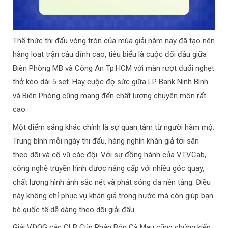
Thể thức thi đấu vòng tròn của mùa giải năm nay đã tạo nên
hàng loạt trận cầu đỉnh cao, tiêu biểu là cuộc đối đầu giữa
Biên Phòng MB và Công An Tp.HCM với màn rượt đuổi nghẹt
thở kéo dài 5 set. Hay cuộc đọ sức giữa LP Bank Ninh Bình
và Biên Phòng cũng mang đến chất lượng chuyên môn rất
cao.
Một điểm sáng khác chính là sự quan tâm từ người hâm mộ.
Trung bình mỗi ngày thi đấu, hàng nghìn khán giả tới sân
theo dõi và cổ vũ các đội. Với sự đồng hành của VTVCab,
công nghệ truyền hình được nâng cấp với nhiều góc quay,
chất lượng hình ảnh sắc nét và phát sóng đa nền tảng. Điều
này không chỉ phục vụ khán giả trong nước mà còn giúp bạn
bè quốc tế dễ dàng theo dõi giải đấu.
Giải VĐQG các CLB Cúp Phân Bón Cà Mau cũng chứng kiến