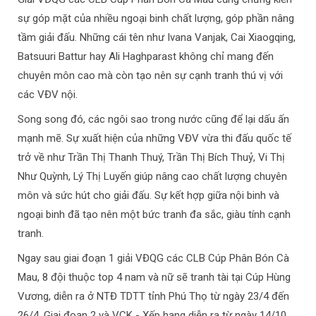
sự góp mặt của nhiều ngoại binh chất lượng, góp phần nâng
tầm giải đấu. Những cái tên như Ivana Vanjak, Cai Xiaogqing,
Batsuuri Battur hay Ali Haghparast không chỉ mang đến
chuyên môn cao mà còn tạo nên sự cạnh tranh thú vị với
các VĐV nội.
Song song đó, các ngôi sao trong nước cũng để lại dấu ấn
mạnh mẽ. Sự xuất hiện của những VĐV vừa thi đấu quốc tế
trở về như Trần Thị Thanh Thuý, Trần Thị Bích Thuỷ, Vi Thị
Như Quỳnh, Lý Thị Luyến giúp nâng cao chất lượng chuyên
môn và sức hút cho giải đấu. Sự kết hợp giữa nội binh và
ngoại binh đã tạo nên một bức tranh đa sắc, giàu tính cạnh
tranh.
Ngay sau giai đoạn 1 giải VĐQG các CLB Cúp Phân Bón Cà
Mau, 8 đội thuộc top 4 nam và nữ sẽ tranh tài tại Cúp Hùng
Vương, diễn ra ở NTĐ TDTT tỉnh Phú Thọ từ ngày 23/4 đến
26/4. Giai đoạn 2 và VCK - Xếp hạng diễn ra từ ngày 14/10