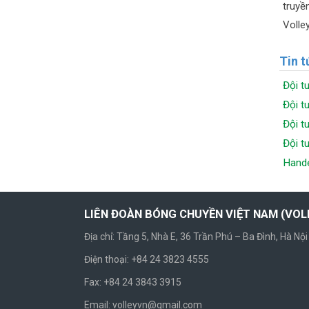
truyề
Volley
Tin t
Đội t
Đội t
Đội t
Đội t
Hande
LIÊN ĐOÀN BÓNG CHUYỀN VIỆT NAM (VO
Địa chỉ: Tầng 5, Nhà E, 36 Trần Phú – Ba Đình, Hà Nội
Điện thoại: +84 24 3823 4555
Fax: +84 24 3843 3915
Email: volleyvn@gmail.com