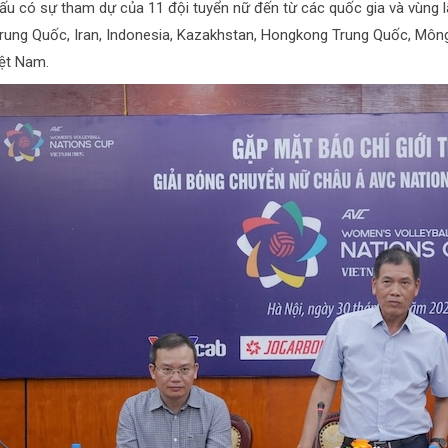
đấu có sự tham dự của 11 đội tuyển nữ đến từ các quốc gia và vùng l
rung Quốc, Iran, Indonesia, Kazakhstan, Hongkong Trung Quốc, Mông
iệt Nam.