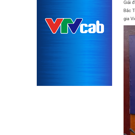
Giải 
Bắc T
gia V