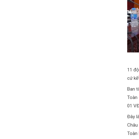
11 độ
cứ kế
Ban t
Toàn 
01 VĐ
Đây l
Châu 
Toàn 