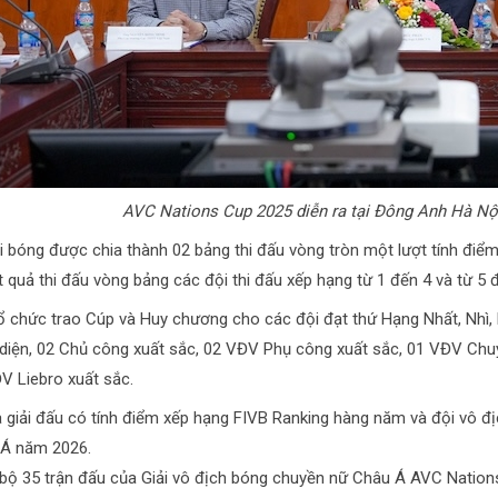
AVC Nations Cup 2025 diễn ra tại Đông Anh Hà Nội 
i bóng được chia thành 02 bảng thi đấu vòng tròn một lượt tính điểm
t quả thi đấu vòng bảng các đội thi đấu xếp hạng từ 1 đến 4 và từ 5 
ổ chức trao Cúp và Huy chương cho các đội đạt thứ Hạng Nhất, Nhì,
diện, 02 Chủ công xuất sắc, 02 VĐV Phụ công xuất sắc, 01 VĐV Chuy
V Liebro xuất sắc.
à giải đấu có tính điểm xếp hạng FIVB Ranking hàng năm và đội vô đ
Á năm 2026.
bộ 35 trận đấu của Giải vô địch bóng chuyền nữ Châu Á AVC Nati