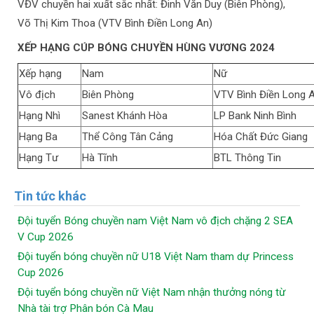
VĐV chuyền hai xuất sắc nhất: Đinh Văn Duy (Biên Phòng),
Võ Thị Kim Thoa (VTV Bình Điền Long An)
XẾP HẠNG CÚP BÓNG CHUYỀN HÙNG VƯƠNG 2024
Xếp hạng
Nam
Nữ
Vô địch
Biên Phòng
VTV Bình Điền Long 
Hạng Nhì
Sanest Khánh Hòa
LP Bank Ninh Bình
Hạng Ba
Thể Công Tân Cảng
Hóa Chất Đức Giang
Hạng Tư
Hà Tĩnh
BTL Thông Tin
Tin tức khác
Đội tuyển Bóng chuyền nam Việt Nam vô địch chặng 2 SEA
V Cup 2026
Đội tuyển bóng chuyền nữ U18 Việt Nam tham dự Princess
Cup 2026
Đội tuyển bóng chuyền nữ Việt Nam nhận thưởng nóng từ
Nhà tài trợ Phân bón Cà Mau