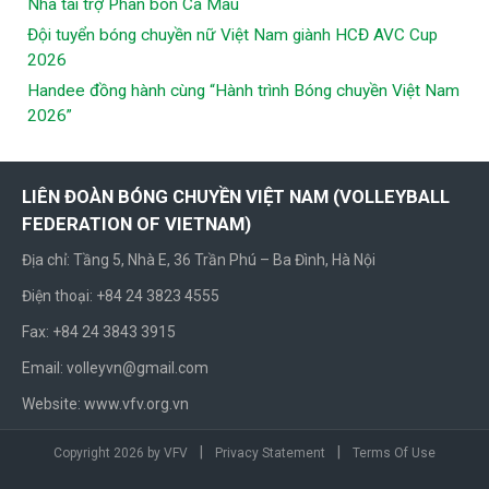
Nhà tài trợ Phân bón Cà Mau
Đội tuyển bóng chuyền nữ Việt Nam giành HCĐ AVC Cup
2026
Handee đồng hành cùng “Hành trình Bóng chuyền Việt Nam
2026”
LIÊN ĐOÀN BÓNG CHUYỀN VIỆT NAM (VOLLEYBALL
FEDERATION OF VIETNAM)
Địa chỉ: Tầng 5, Nhà E, 36 Trần Phú – Ba Đình, Hà Nội
Điện thoại: +84 24 3823 4555
Fax: +84 24 3843 3915
Email: volleyvn@gmail.com
Website: www.vfv.org.vn
|
|
Copyright 2026 by VFV
Privacy Statement
Terms Of Use