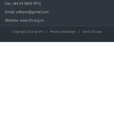
Fax: +84 24 3843 3915
Email: volleyvn@gmail.com
Website: www.vfv.org.vn
|
|
Copyright 2026 by VFV
Privacy Statement
Terms Of Use