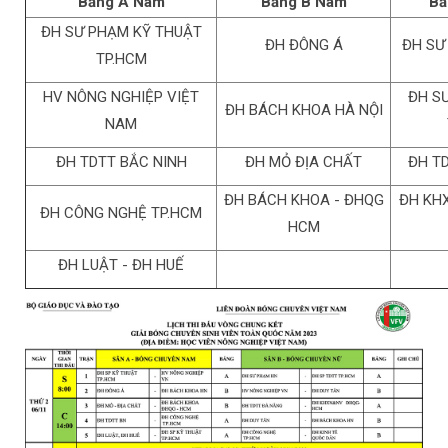
Bảng A Nam
Bảng B Nam
Bả
ĐH SƯ PHẠM KỸ THUẬT
ĐH ĐÔNG Á
ĐH SƯ
TP.HCM
HV NÔNG NGHIỆP VIỆT
ĐH S
ĐH BÁCH KHOA HÀ NỘI
NAM
ĐH TDTT BẮC NINH
ĐH MỎ ĐỊA CHẤT
ĐH T
ĐH BÁCH KHOA - ĐHQG
ĐH KH
ĐH CÔNG NGHỆ TP.HCM
HCM
ĐH LUẬT - ĐH HUẾ