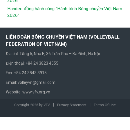
2026
Handee đồng hành cùng “Hành trình Bóng chuyền Việt Nam
2026”
LIÊN ĐOÀN BÓNG CHUYỀN VIỆT NAM (VOLLEYBALL
FEDERATION OF VIETNAM)
Địa chỉ: Tầng 5, Nhà E, 36 Trần Phú – Ba Đình, Hà Nội
Điện thoại: +84 24 3823 4555
Fax: +84 24 3843 3915
Email: volleyvn@gmail.com
Website: www.vfv.org.vn
|
|
Copyright 2026 by VFV
Privacy Statement
Terms Of Use