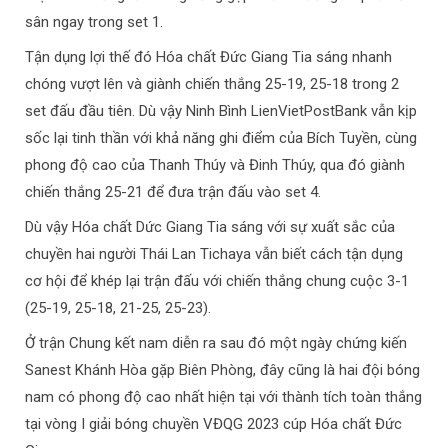
sân ngay trong set 1.
Tận dụng lợi thế đó Hóa chất Đức Giang Tia sáng nhanh
chóng vượt lên và giành chiến thắng 25-19, 25-18 trong 2
set đấu đầu tiên. Dù vậy Ninh Bình LienVietPostBank vẫn kịp
sốc lại tinh thần với khả năng ghi điểm của Bích Tuyền, cùng
phong độ cao của Thanh Thúy và Đinh Thúy, qua đó giành
chiến thắng 25-21 để đưa trận đấu vào set 4.
Dù vậy Hóa chất Dức Giang Tia sáng với sự xuất sắc của
chuyền hai người Thái Lan Tichaya vẫn biết cách tận dụng
cơ hội để khép lại trận đấu với chiến thắng chung cuộc 3-1
(25-19, 25-18, 21-25, 25-23).
Ở trận Chung kết nam diễn ra sau đó một ngày chứng kiến
Sanest Khánh Hòa gặp Biên Phòng, đây cũng là hai đội bóng
nam có phong độ cao nhất hiện tại với thành tích toàn thắng
tại vòng I giải bóng chuyền VĐQG 2023 cúp Hóa chất Đức