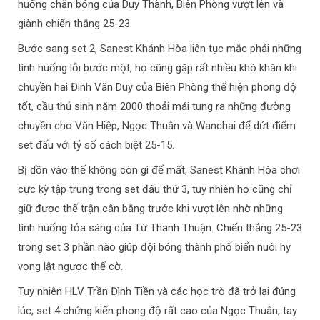
huống chắn bóng của Duy Thành, Biên Phòng vượt lên và
giành chiến thắng 25-23.
Bước sang set 2, Sanest Khánh Hòa liên tục mắc phải những
tình huống lỗi bước một, họ cũng gặp rất nhiều khó khăn khi
chuyền hai Đinh Văn Duy của Biên Phòng thể hiện phong độ
tốt, cầu thủ sinh năm 2000 thoải mái tung ra những đường
chuyền cho Văn Hiệp, Ngọc Thuân và Wanchai để dứt điểm
set đấu với tỷ số cách biệt 25-15.
Bị dồn vào thế không còn gì để mất, Sanest Khánh Hòa chơi
cực kỳ tập trung trong set đấu thứ 3, tuy nhiên họ cũng chỉ
giữ được thế trận cân bằng trước khi vượt lên nhờ những
tình huống tỏa sáng của Từ Thanh Thuận. Chiến thắng 25-23
trong set 3 phần nào giúp đội bóng thành phố biển nuôi hy
vọng lật ngược thế cờ.
Tuy nhiên HLV Trần Đình Tiền và các học trò đã trở lại đúng
lúc, set 4 chứng kiến phong độ rất cao của Ngọc Thuân, tay