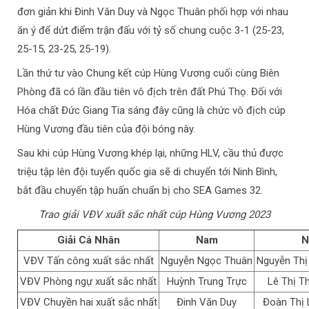
đơn giản khi Đinh Văn Duy và Ngọc Thuân phối hợp với nhau
ăn ý để dứt điểm trận đấu với tỷ số chung cuộc 3-1 (25-23,
25-15, 23-25, 25-19).
Lần thứ tư vào Chung kết cúp Hùng Vương cuối cùng Biên
Phòng đã có lần đầu tiên vô địch trên đất Phú Thọ. Đối với
Hóa chất Đức Giang Tia sáng đây cũng là chức vô địch cúp
Hùng Vương đầu tiên của đội bóng này.
Sau khi cúp Hùng Vương khép lại, những HLV, cầu thủ được
triệu tập lên đội tuyển quốc gia sẽ di chuyển tới Ninh Bình,
bắt đầu chuyến tập huấn chuẩn bị cho SEA Games 32.
Trao giải VĐV xuất sắc nhất cúp Hùng Vương 2023
Giải Cá Nhân
Nam
N
VĐV Tấn công xuất sắc nhất
Nguyễn Ngọc Thuân
Nguyễn Thị
VĐV Phòng ngự xuất sắc nhất
Huỳnh Trung Trực
Lê Thị T
VĐV Chuyền hai xuất sắc nhất
Đinh Văn Duy
Đoàn Thị