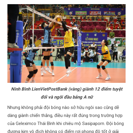
Ninh Bình LienVietPostBank (vàng) giành 12 điểm tuyệt
đối và ngôi đầu bảng A nữ
Nhưng không phải đội bóng nào sở hữu ngôi sao cũng dễ
dàng giành chiến thắng, điều này rất đúng trong trường hợp
của Geleximco Thái Bình khi chiêu mộ Sasipaporn. Đội bóng
đương kim vô địch không có điểm rơi phong độ tốt ở giải