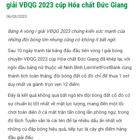
giải VĐQG 2023 cúp Hóa chất Đức Giang
06/03/2023
Bảng A vòng I giải VĐQG 2023 chứng kiến sức mạnh của
những đội bóng lớn nhưng cũng có không ít bất ngờ
.
Sau 10 ngày tranh tài bảng đấu đầu tiên vòng I giải bóng
chuyền VĐQG 2023 cúp Hóa chất Đức Giang đã khép lại, với
ngôi đầu bảng nữ thuộc về Ninh Bình LienVietPostBank cùng
thành tích toàn thắng, đội bóng đất cố đô chỉ để thua 1 set
duy nhất và giành trọn vẹn 12 điểm.
Đây là kết quả không quá bất ngờ khi đội bóng đất cố đô có
sự chuẩn bị tốt nhất về mặt lực lượng, mang đến một lối
chơi toàn diện ở cả mặt trận tấn công lẫn phòng ngự, trong
đó Bích Tuyền vẫn là cái tên để lại nhiều dấu ấn nhất với
những cú đập bóng hiệu quả, tiếp tục là cây ghi điểm hàng
đầu giải đấu.