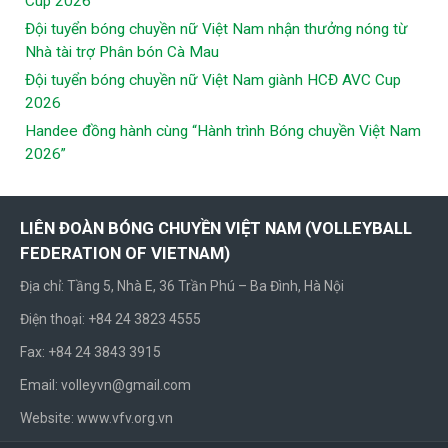
Cup 2026
Đội tuyển bóng chuyền nữ Việt Nam nhận thưởng nóng từ
Nhà tài trợ Phân bón Cà Mau
Đội tuyển bóng chuyền nữ Việt Nam giành HCĐ AVC Cup
2026
Handee đồng hành cùng “Hành trình Bóng chuyền Việt Nam
2026”
LIÊN ĐOÀN BÓNG CHUYỀN VIỆT NAM (VOLLEYBALL
FEDERATION OF VIETNAM)
Địa chỉ: Tầng 5, Nhà E, 36 Trần Phú – Ba Đình, Hà Nội
Điện thoại: +84 24 3823 4555
Fax: +84 24 3843 3915
Email: volleyvn@gmail.com
Website: www.vfv.org.vn