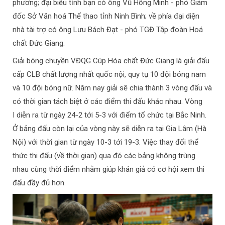
phương; đại biểu tỉnh bạn có ông Vũ Hồng Minh - phó Giám
đốc Sở Văn hoá Thể thao tỉnh Ninh Bình; về phía đại diện
nhà tài trợ có ông Lưu Bách Đạt - phó TGĐ Tập đoàn Hoá
chất Đức Giang.
Giải bóng chuyền VĐQG Cúp Hóa chất Đức Giang là giải đấu
cấp CLB chất lượng nhất quốc nội, quy tụ 10 đội bóng nam
và 10 đội bóng nữ. Năm nay giải sẽ chia thành 3 vòng đấu và
có thời gian tách biệt ở các điểm thi đấu khác nhau. Vòng
I diễn ra từ ngày 24-2 tới 5-3 với điểm tổ chức tại Bắc Ninh.
Ở bảng đấu còn lại của vòng này sẽ diễn ra tại Gia Lâm (Hà
Nội) với thời gian từ ngày 10-3 tới 19-3. Việc thay đổi thể
thức thi đấu (về thời gian) qua đó các bảng không trùng
nhau cùng thời điểm nhằm giúp khán giả có cơ hội xem thi
đấu đầy đủ hơn.