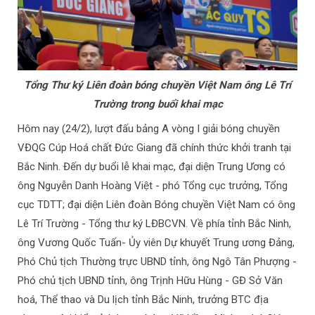
Tổng Thư ký Liên đoàn bóng chuyền Việt Nam ông Lê Trí
Trường trong buổi khai mạc
Hôm nay (24/2), lượt đấu bảng A vòng I giải bóng chuyền
VĐQG Cúp Hoá chất Đức Giang đã chính thức khởi tranh tại
Bắc Ninh. Đến dự buổi lễ khai mạc, đại diện Trung Ương có
ông Nguyễn Danh Hoàng Việt - phó Tổng cục trưởng, Tổng
cục TDTT; đại diện Liên đoàn Bóng chuyền Việt Nam có ông
Lê Trí Trường - Tổng thư ký LĐBCVN. Về phía tỉnh Bắc Ninh,
ông Vương Quốc Tuấn- Ủy viên Dự khuyết Trung ương Đảng,
Phó Chủ tịch Thường trực UBND tỉnh, ông Ngô Tân Phượng -
Phó chủ tịch UBND tỉnh, ông Trịnh Hữu Hùng - GĐ Sở Văn
hoá, Thể thao và Du lịch tỉnh Bắc Ninh, trưởng BTC địa