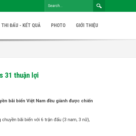
 THI ĐẤU - KẾT QUẢ
PHOTO
GIỚI THIỆU
 31 thuận lợi
ền bãi biển Việt Nam đều giành được chiến
chuyền bãi biển với 6 trận đấu (3 nam, 3 nữ),