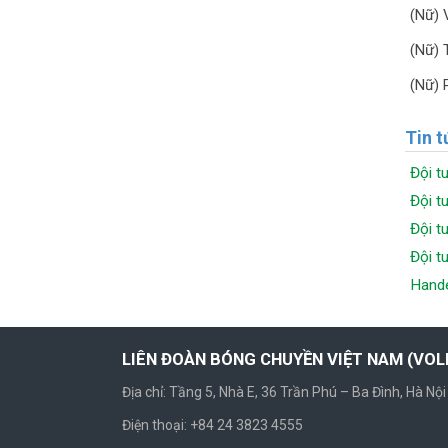
(Nữ) 
(Nữ) 
(Nữ) 
Tin t
Đội t
Đội t
Đội t
Đội t
Hande
LIÊN ĐOÀN BÓNG CHUYỀN VIỆT NAM (VO
Địa chỉ: Tầng 5, Nhà E, 36 Trần Phú – Ba Đình, Hà Nội
Điện thoại: +84 24 3823 4555