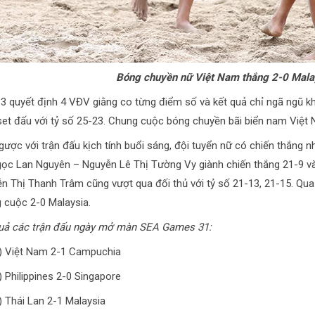
Bóng chuyền nữ Việt Nam thắng 2-0 Mala
 3 quyết định 4 VĐV giằng co từng điểm số và kết quả chỉ ngã ngũ kh
set đấu với tỷ số 25-23. Chung cuộc bóng chuyền bãi biển nam Việt
ngược với trận đấu kịch tính buổi sáng, đội tuyển nữ có chiến thắng n
ọc Lan Nguyên – Nguyễn Lê Thị Tường Vy giành chiến thắng 21-9 và
n Thị Thanh Trâm cũng vượt qua đối thủ với tỷ số 21-13, 21-15. Qu
 cuộc 2-0 Malaysia.
uả các trận đấu ngày mở màn SEA Games 31:
 Việt Nam 2-1 Campuchia
 Philippines 2-0 Singapore
 Thái Lan 2-1 Malaysia