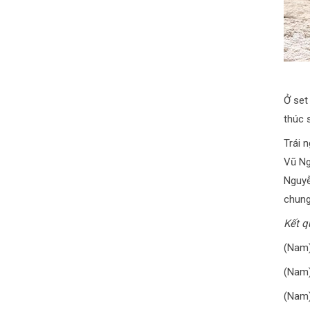
Ở set
thúc 
Trái 
Vũ Ng
Nguyễ
chung
Kết q
(Nam)
(Nam)
(Nam)