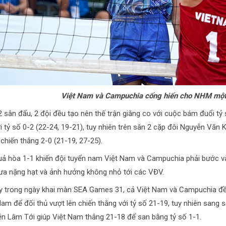
Việt Nam và Campuchia cống hiến cho NHM một 
2 sân đấu, 2 đội đều tạo nên thế trận giằng co với cuộc bám đuổi tỷ s
ới tỷ số 0-2 (22-24, 19-21), tuy nhiên trên sân 2 cặp đôi Nguyễn Văn
 chiến thắng 2-0 (21-19, 27-25).
uả hòa 1-1 khiến đội tuyển nam Việt Nam và Campuchia phải bước vào
a nặng hạt và ảnh hưởng không nhỏ tới các VĐV.
y trong ngày khai màn SEA Games 31, cả Việt Nam và Campuchia đều 
Nam để đối thủ vượt lên chiến thắng với tỷ số 21-19, tuy nhiên sang
n Lâm Tới giúp Việt Nam thắng 21-18 để san bằng tỷ số 1-1.