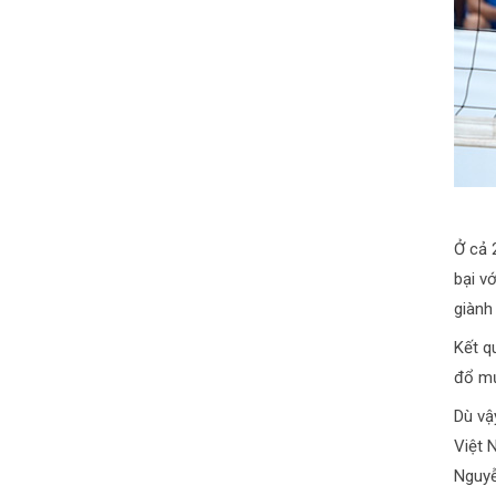
Ở cả 
bại v
giành
Kết q
đổ mư
Dù vậ
Việt 
Nguyễ