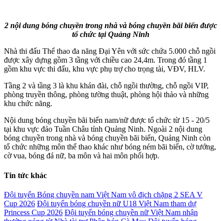
2 nội dung bóng chuyền trong nhà và bóng chuyền bãi biển được
tổ chức tại Quảng Ninh
Nhà thi đấu Thể thao đa năng Đại Yên với sức chứa 5.000 chỗ ngồi
được xây dựng gồm 3 tầng với chiều cao 24,4m. Trong đó tầng 1
gồm khu vực thi đấu, khu vực phụ trợ cho trọng tài, VĐV, HLV.
Tầng 2 và tầng 3 là khu khán đài, chỗ ngồi thường, chỗ ngồi VIP,
phòng truyền thông, phòng tường thuật, phòng hội thảo và những
khu chức năng.
Nội dung bóng chuyền bãi biển nam/nữ được tổ chức từ 15 - 20/5
tại khu vực đảo Tuần Châu tỉnh Quảng Ninh. Ngoài 2 nội dung
bóng chuyền trong nhà và bóng chuyền bãi biển, Quảng Ninh còn
tổ chức những môn thể thao khác như bóng ném bãi biển, cờ tướng,
cờ vua, bóng đá nữ, ba môn và hai môn phối hợp.
Tin tức khác
Đội tuyển Bóng chuyền nam Việt Nam vô địch chặng 2 SEA V
Cup 2026
Đội tuyển bóng chuyền nữ U18 Việt Nam tham dự
Princess Cup 2026
Đội tuyển bóng chuyền nữ Việt Nam nhận