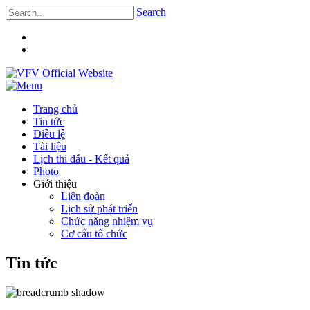
Search
Trang chủ
Tin tức
Điều lệ
Tài liệu
Lịch thi đấu - Kết quả
Photo
Giới thiệu
Liên đoàn
Lịch sử phát triển
Chức năng nhiệm vụ
Cơ cấu tổ chức
Tin tức