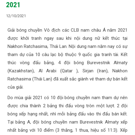
2021
12/10/2021
Giải bóng chuyền Vô địch các CLB nam châu Á năm 2021
được khởi tranh ngay sau khi nội dung nữ kết thúc tại
Nakhon Ratchasima, Thái Lan. Nội dung nam năm nay có sự
tham dự của 10 câu lạc bộ thuộc 9 quốc gia tranh tài. Kết
thúc vòng đấu bảng, 4 đội bóng Burevestnik Almaty
(Kazakhstan), Al Arabi (Qatar ), Sirjan (Iran), Nakhon
Ratchasima (Thái Lan) đã xuất sắc giành vé tham dự bán kết
của giải.
Do mùa giải 2021 có 10 đội bóng chuyền nam tham dự nên
được chia thành 2 bảng thi đấu vòng tròn một lượt. 2 đội
bóng xếp hạng nhất, nhì mỗi bảng đấu vào thi đấu bán kết.
Tại bảng A, đội bóng chuyền nam Burevestnik Almaty xếp
nhất bảng với 10 điểm (3 thắng, 1 thua, hiệu số 11:3). Xếp