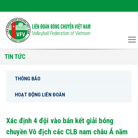
TIN TỨC
THÔNG BÁO
HOẠT ĐỘNG LIÊN ĐOÀN
Xác định 4 đội vào bán kết giải bóng
chuyền Vô địch các CLB nam châu Á năm