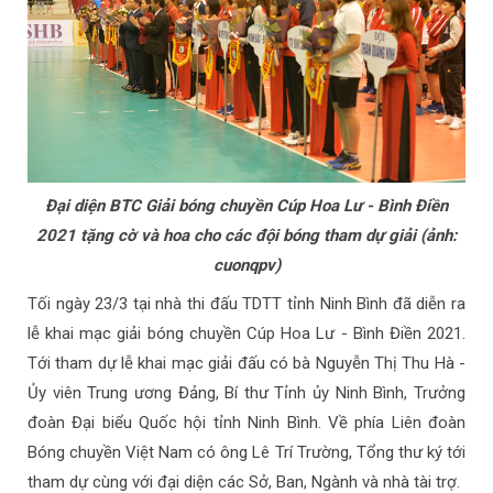
Đại diện BTC Giải bóng chuyền Cúp Hoa Lư - Bình Điền
2021 tặng cờ và hoa cho các đội bóng tham dự giải (ảnh:
cuonqpv)
Tối ngày 23/3 tại nhà thi đấu TDTT tỉnh Ninh Bình đã diễn ra
lễ khai mạc giải bóng chuyền Cúp Hoa Lư - Bình Điền 2021.
Tới tham dự lễ khai mạc giải đấu có bà Nguyễn Thị Thu Hà -
Ủy viên Trung ương Đảng, Bí thư Tỉnh ủy Ninh Bình, Trưởng
đoàn Đại biểu Quốc hội tỉnh Ninh Bình. Về phía Liên đoàn
Bóng chuyền Việt Nam có ông Lê Trí Trường, Tổng thư ký tới
tham dự cùng với đại diện các Sở, Ban, Ngành và nhà tài trợ.