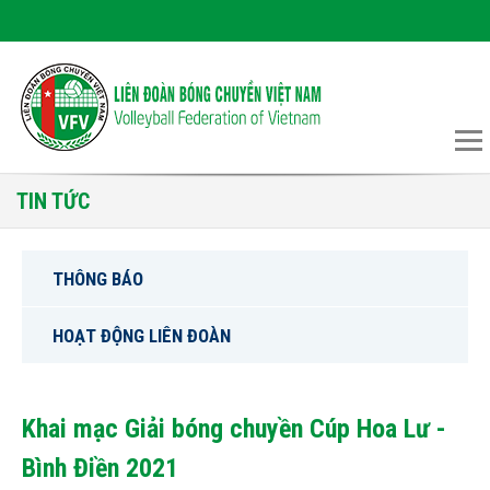
TIN TỨC
THÔNG BÁO
HOẠT ĐỘNG LIÊN ĐOÀN
Khai mạc Giải bóng chuyền Cúp Hoa Lư -
Bình Điền 2021