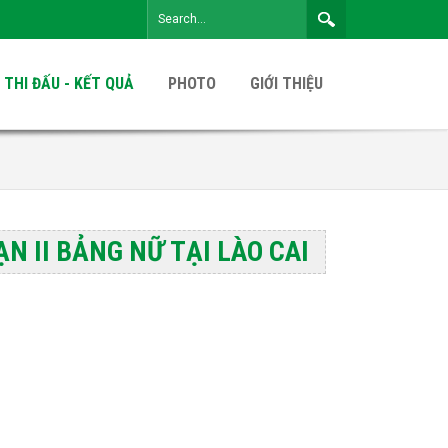
 THI ĐẤU - KẾT QUẢ
PHOTO
GIỚI THIỆU
ẠN II BẢNG NỮ TẠI LÀO CAI