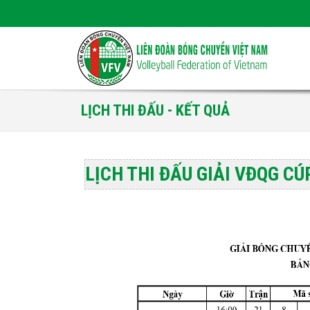
LỊCH THI ĐẤU - KẾT QUẢ
LỊCH THI ĐẤU GIẢI VĐQG CÚ