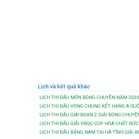
Lịch và kết quả khác
LỊCH THI ĐẤU MÔN BÓNG CHUYỀN NĂM 202
LỊCH THI ĐẤU VÒNG CHUNG KẾT HẠNG A QUỐ
LỊCH THI ĐẤU GIAI ĐOẠN 2 GIẢI BÓNG CHUY
LỊCH THI ĐẤU GIẢI VĐQG CÚP HÓA CHẤT ĐỨC 
LỊCH THI ĐẤU BẢNG NAM TẠI HÀ TĨNH GIẢI